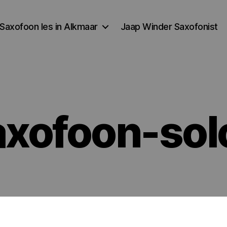
Saxofoon les in Alkmaar
Jaap Winder Saxofonist
xofoon-sol