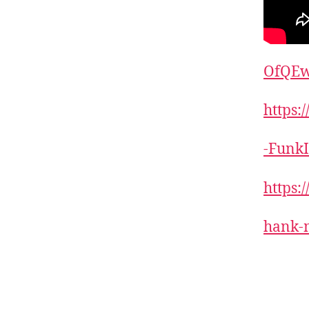
OfQEw
https
-Funk
https
hank-m