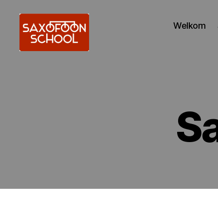
Welkom
Saxofoonschool
Alkmaar
Sa