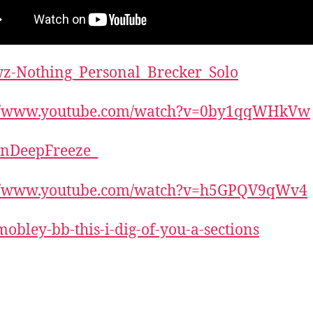
z-Nothing_Personal_Brecker_Solo
://www.youtube.com/watch?v=0by1qqWHkVw
InDeepFreeze_
://www.youtube.com/watch?v=h5GPQV9qWv4
obley-bb-this-i-dig-of-you-a-sections