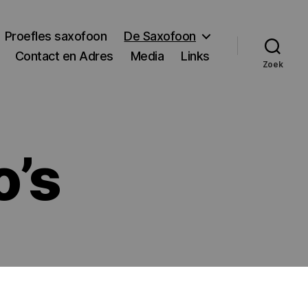
Proefles saxofoon
De Saxofoon
Contact en Adres
Media
Links
Zoek
o’s