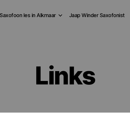
Saxofoon les in Alkmaar
Jaap Winder Saxofonist
Links