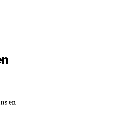
en
ons en