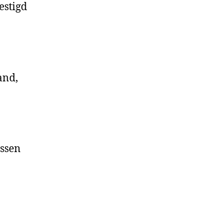
estigd
and,
ussen