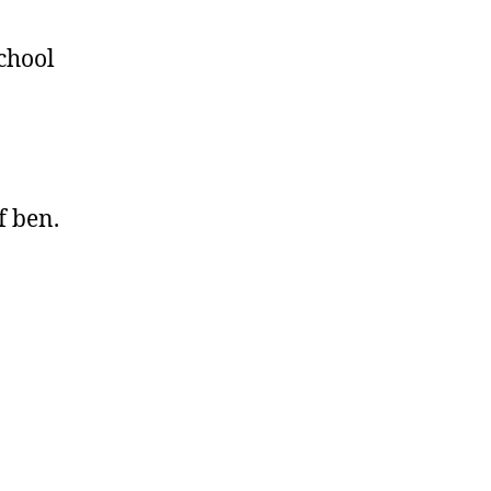
chool
f ben.