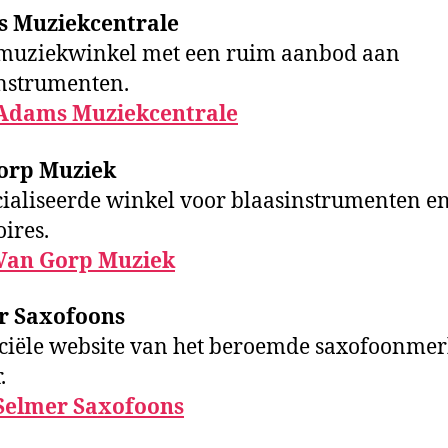
 Muziekcentrale
 muziekwinkel met een ruim aanbod aan
nstrumenten.
Adams Muziekcentrale
orp Muziek
ialiseerde winkel voor blaasinstrumenten e
oires.
Van Gorp Muziek
r Saxofoons
iciële website van het beroemde saxofoonme
.
Selmer Saxofoons