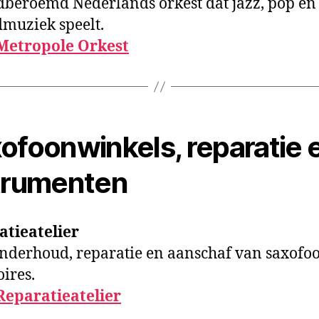
beroemd Nederlands orkest dat jazz, pop en
muziek speelt.
Metropole Orkest
ofoonwinkels, reparatie 
trumenten
atieatelier
nderhoud, reparatie en aanschaf van saxofo
oires.
Reparatieatelier