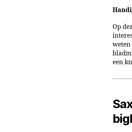
Handi
Op dez
intere
weten 
bladmu
een kn
Sax
big