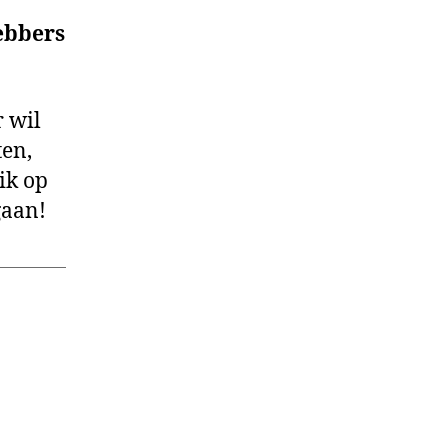
ebbers
r wil
en,
ik op
gaan!