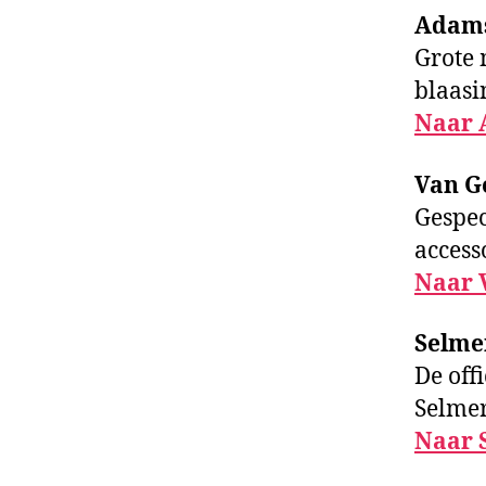
Adams
Grote
blaasi
Naar 
Van G
Gespec
access
Naar 
Selme
De off
Selmer
Naar 