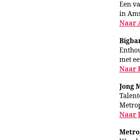
Een va
in Am
Naar 
Bigba
Enthou
met ee
Naar 
Jong 
Talent
Metrop
Naar 
Metro