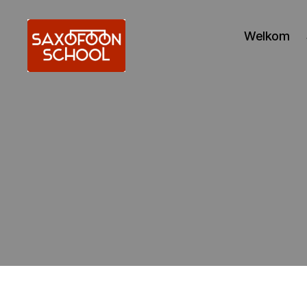
Welkom
Saxofoonschool
Alkmaar