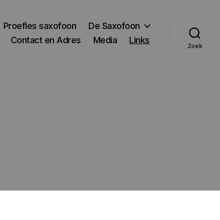
Proefles saxofoon
De Saxofoon
Contact en Adres
Media
Links
Zoek