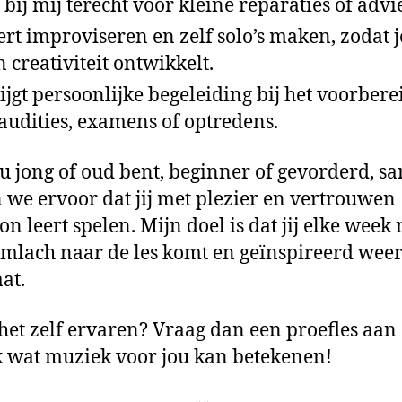
 bij mij terecht voor kleine reparaties of advie
eert improviseren en zelf solo’s maken, zodat j
n creativiteit ontwikkelt.
rijgt persoonlijke begeleiding bij het voorber
audities, examens of optredens.
nu jong of oud bent, beginner of gevorderd, s
 we ervoor dat jij met plezier en vertrouwen
on leert spelen. Mijn doel is dat jij elke week
imlach naar de les komt en geïnspireerd wee
at.
 het zelf ervaren? Vraag dan een proefles aan
 wat muziek voor jou kan betekenen!