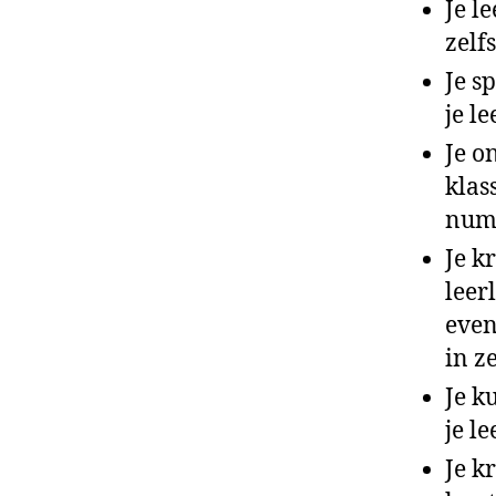
Je l
zelf
Je s
je l
Je o
klas
numm
Je k
leer
even
in z
Je k
je l
Je k