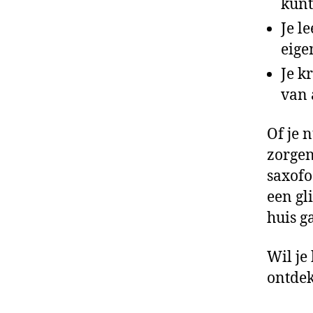
kunt
Je l
eige
Je k
van 
Of je 
zorgen
saxofo
een gl
huis ga
Wil je
ontdek