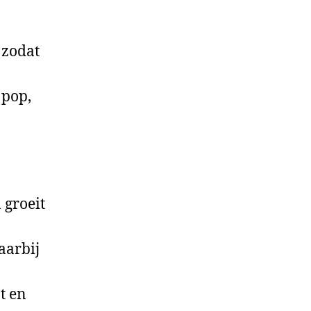
 zodat
 pop,
 groeit
aarbij
t en