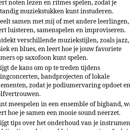
eert noten lezen en ritmes spelen, zodat je
standig muziekstukken kunt instuderen.
peelt samen met mij of met andere leerlingen,
eert luisteren, samenspelen en improviseren.
ntdekt verschillende muziekstijlen, zoals jazz,
siek en blues, en leert hoe je jouw favoriete
ers op saxofoon kunt spelen.
rijgt de kans om op te treden tijdens
lingconcerten, bandprojecten of lokale
ementen, zodat je podiumervaring opdoet en
elfvertrouwen.
unt meespelen in een ensemble of bigband, w
eert hoe je samen een mooie sound neerzet.
rijgt tips over het onderhoud van je instrumen