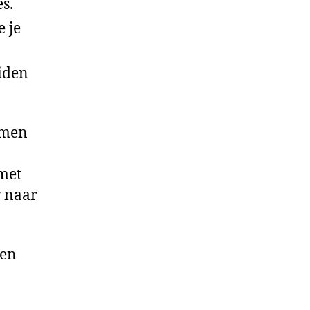
s.
e je
eiden
amen
 met
r naar
 en