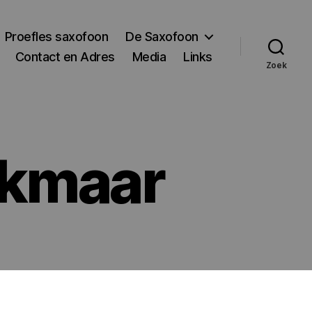
Proefles saxofoon
De Saxofoon
Contact en Adres
Media
Links
Zoek
lkmaar