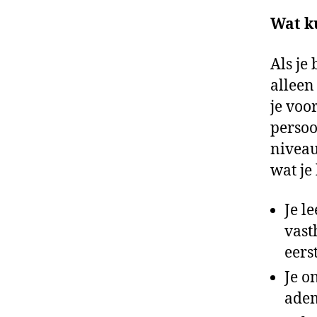
Wat ku
Als je 
alleen
je voo
persoo
niveau
wat je
Je l
vast
eers
Je o
adem