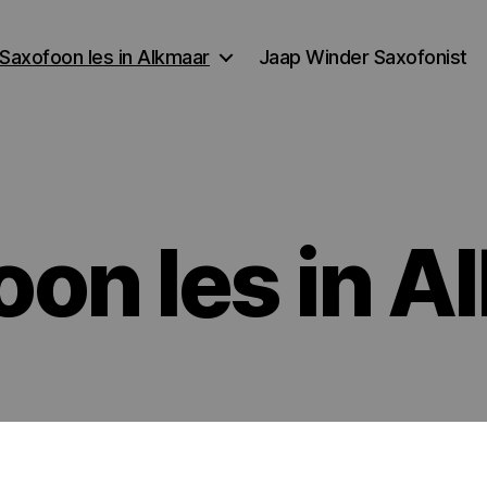
Saxofoon les in Alkmaar
Jaap Winder Saxofonist
oon les in A