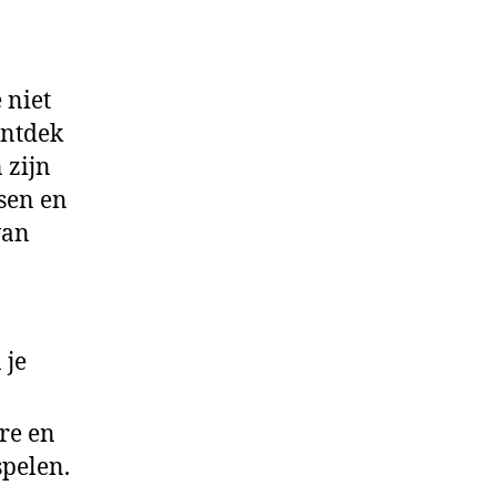
e niet
ontdek
 zijn
sen en
van
 je
re en
spelen.