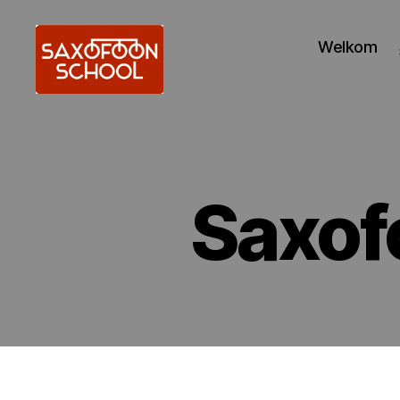
Welkom
Saxofoonschool
Alkmaar
Saxof