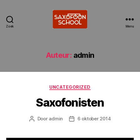
Zoek
Menu
Saxofoonschool
Alkmaar
Auteur:
admin
Categorieën
UNCATEGORIZED
Saxofonisten
Door
admin
6 oktober 2014
Berichtauteur
Berichtdatum